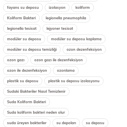
fayans su deposu
izolasyon
koliform
Koliform Bakteri
legionella pneumophila
legionella tesisat
lejyoner tesisat
modüler su deposu
modüler su deposu kaplama
modüler su deposu temizliği
ozon dezenfeksiyon
ozon gazı
ozon gazı ile dezenfeksiyon
ozon ile dezenfeksiyon
ozonlama
plastik su deposu
plastik su deposu izolasyonu
Sudaki Bakteriler Nasıl Temizlenir
Suda Koliform Bakteri
Suda koliform bakteri neden olur
suda üreyen bakteriler
su depoları
su deposu