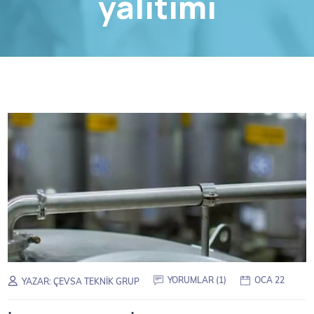
yalıtımı
YORUMLAR (1)
OCA 22
YAZAR:
ÇEVSA TEKNIK GRUP