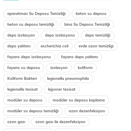
aparatman Su Deposu Temizliği
beton su deposu
beton su deposu temizliği
bina Su Deposu Temizliği
depo izolasyon
depo izolasyonu
depo temizliği
depo yalıtımı
escherichia coli
evde ozon temizligi
fayans depo izolasyonu
fayans depo yalıtımı
fayans su deposu
izolasyon
koliform
Koliform Bakteri
legionella pneumophila
legionella tesisat
lejyoner tesisat
modüler su deposu
modüler su deposu kaplama
modüler su deposu temizliği
ozon dezenfeksiyon
ozon gazı
ozon gazı ile dezenfeksiyon