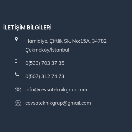
İLETIŞIM BILGILERI
Hamidiye, Çiftlik Sk. No:15A, 34782
Çekmeköy/İstanbul
0(533) 703 37 35
0(507) 312 74 73
info@cevsateknikgrup.com
cevsateknikgrup@gmail.com