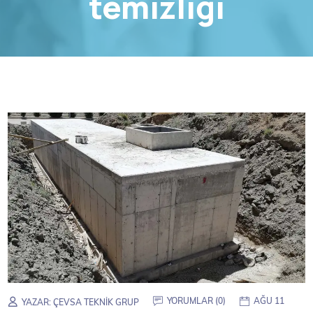
temizliği
YORUMLAR (0)
AĞU 11
YAZAR:
ÇEVSA TEKNIK GRUP