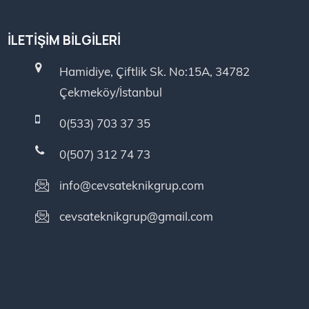
İLETIŞIM BILGILERI
Hamidiye, Çiftlik Sk. No:15A, 34782
Çekmeköy/İstanbul
0(533) 703 37 35
0(507) 312 74 73
info@cevsateknikgrup.com
cevsateknikgrup@gmail.com