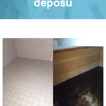
deposu