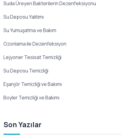
Suda Üreyen Bakterilerin Dezenfeksiyonu
Su Deposu Yalıtımı
Su Yumuşatma ve Bakım
Ozonlama ile Dezenfeksiyon
Lejyoner Tesisat Temizliği
Su Deposu Temizliği
Eşanjör Temizliği ve Bakımı
Boyler Temizliği ve Bakımı
Son Yazılar