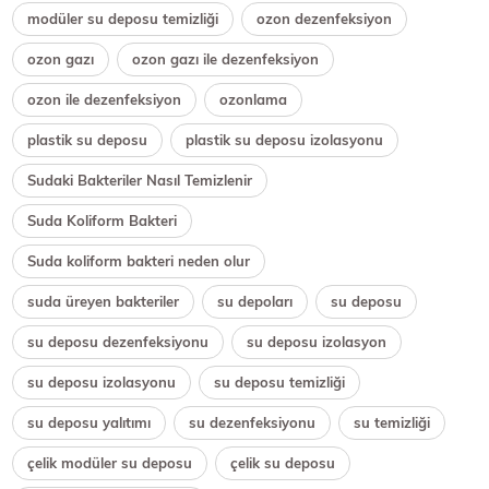
modüler su deposu temizliği
ozon dezenfeksiyon
ozon gazı
ozon gazı ile dezenfeksiyon
ozon ile dezenfeksiyon
ozonlama
plastik su deposu
plastik su deposu izolasyonu
Sudaki Bakteriler Nasıl Temizlenir
Suda Koliform Bakteri
Suda koliform bakteri neden olur
suda üreyen bakteriler
su depoları
su deposu
su deposu dezenfeksiyonu
su deposu izolasyon
su deposu izolasyonu
su deposu temizliği
su deposu yalıtımı
su dezenfeksiyonu
su temizliği
çelik modüler su deposu
çelik su deposu