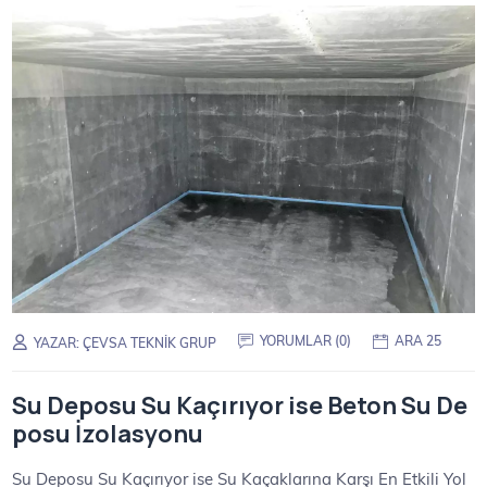
YORUMLAR (0)
ARA 25
YAZAR:
ÇEVSA TEKNIK GRUP
Su Deposu Su Kaçırıyor ise Beton Su De
posu İzolasyonu
Su Deposu Su Kaçırıyor ise Su Kaçaklarına Karşı En Etkili Yol