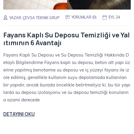
YORUMLAR (0)
EYL 24
YAZAR:
ÇEVSA TEKNIK GRUP
Fayans Kaplı Su Deposu Temizliği ve Yal
ıtımının 6 Avantajı
Fayans Kaplı Su Deposu ve Su Deposu Temizliği Hakkında D
etaylı Bilgilendirme Fayans kaplı su deposu, beton alt yapı üz
erine yapılmış benotarme su deposu ve iç yüzeyi fayans ile iz
ole edilmiş, genellikle kullanım suyu depolamada kullanılan
bir yapıdır; ancak burada öncelikle belirtmeliyiz ki, bu tür yapı
larda su deposu izolasyonu ve su deposu temizliği konuların
a azami derecede
DETAYINI OKU