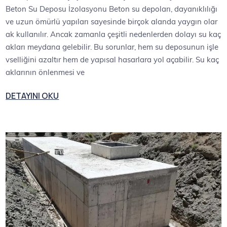
Beton Su Deposu İzolasyonu Beton su depoları, dayanıklılığı
ve uzun ömürlü yapıları sayesinde birçok alanda yaygın olar
ak kullanılır. Ancak zamanla çeşitli nedenlerden dolayı su kaç
akları meydana gelebilir. Bu sorunlar, hem su deposunun işle
vselliğini azaltır hem de yapısal hasarlara yol açabilir. Su kaç
aklarının önlenmesi ve
DETAYINI OKU