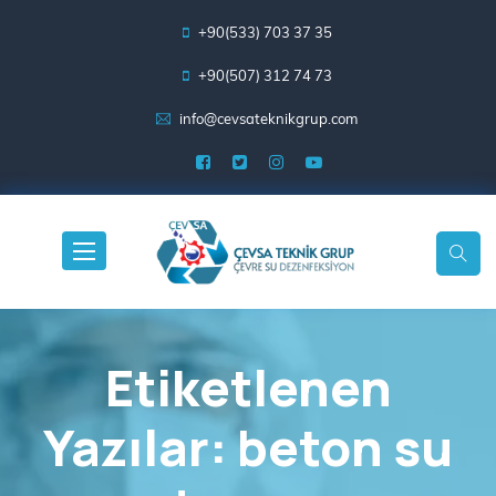
+90(533) 703 37 35
+90(507) 312 74 73
info@cevsateknikgrup.com
Etiketlenen
Yazılar: beton su