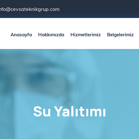
info@cevsateknikgrup.com
Anasayfa
Hakkımızda
Hizmetlerimiz
Belgelerimiz
Su Yalıtımı