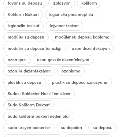
fayans su deposu
izolasyon
koliform
Koliform Bakteri
legionella pneumophila
legionella tesisat
lejyoner tesisat
modüler su deposu
modüler su deposu kaplama
modüler su deposu temizliği
ozon dezenfeksiyon
ozon gazı
ozon gazı ile dezenfeksiyon
ozon ile dezenfeksiyon
ozonlama
plastik su deposu
plastik su deposu izolasyonu
Sudaki Bakteriler Nasıl Temizlenir
Suda Koliform Bakteri
Suda koliform bakteri neden olur
suda üreyen bakteriler
su depoları
su deposu