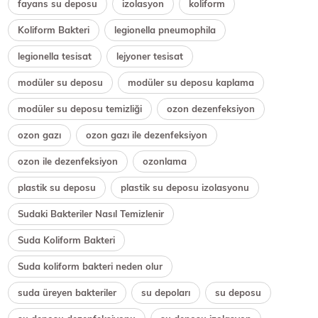
fayans su deposu
izolasyon
koliform
Koliform Bakteri
legionella pneumophila
legionella tesisat
lejyoner tesisat
modüler su deposu
modüler su deposu kaplama
modüler su deposu temizliği
ozon dezenfeksiyon
ozon gazı
ozon gazı ile dezenfeksiyon
ozon ile dezenfeksiyon
ozonlama
plastik su deposu
plastik su deposu izolasyonu
Sudaki Bakteriler Nasıl Temizlenir
Suda Koliform Bakteri
Suda koliform bakteri neden olur
suda üreyen bakteriler
su depoları
su deposu