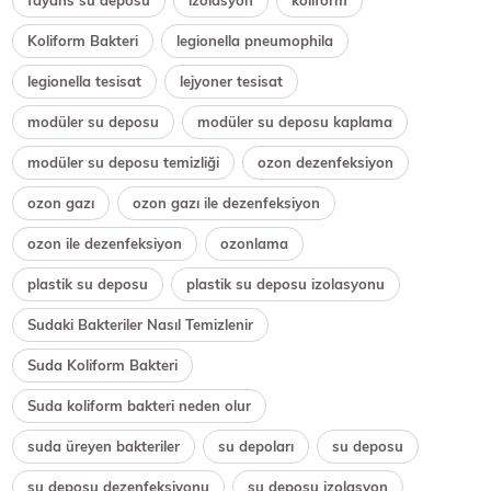
Koliform Bakteri
legionella pneumophila
legionella tesisat
lejyoner tesisat
modüler su deposu
modüler su deposu kaplama
modüler su deposu temizliği
ozon dezenfeksiyon
ozon gazı
ozon gazı ile dezenfeksiyon
ozon ile dezenfeksiyon
ozonlama
plastik su deposu
plastik su deposu izolasyonu
Sudaki Bakteriler Nasıl Temizlenir
Suda Koliform Bakteri
Suda koliform bakteri neden olur
suda üreyen bakteriler
su depoları
su deposu
su deposu dezenfeksiyonu
su deposu izolasyon