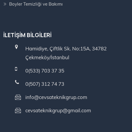
Boyler Temizliği ve Bakımı
İLETIŞIM BILGILERI
Hamidiye, Çiftlik Sk. No:15A, 34782
Çekmeköy/İstanbul
0(533) 703 37 35
0(507) 312 74 73
info@cevsateknikgrup.com
cevsateknikgrup@gmail.com